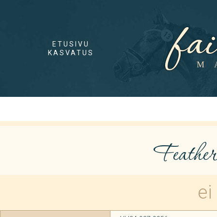
fa
ETUSIVU
KASVATUS
M
Feather
ei