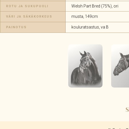
Welsh Part Bred (75%), ori
ROTU JA SUKUPUOLI
musta, 149cm
VÄRI JA SÄKÄKORKEUS
kouluratsastus, va B
PAINOTUS