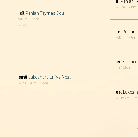
ii.
Penlan T
wD m 153cm
isä
Penlan Teyrnas Ddu
wD m 152cm
KTK-II
ie.
Penlan L
wD trt 148cm
ei.
Fashion
m 162cm
emä
Lakeshard Enfys Nest
WPB 50% m 147cm
ee.
Lakesha
wB mkm 136