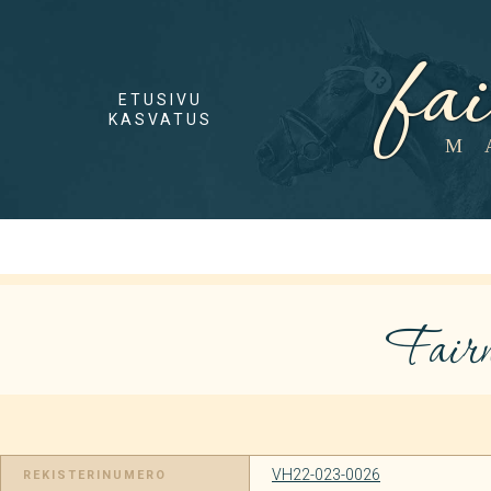
fa
ETUSIVU
KASVATUS
M
Fairm
VH22-023-0026
REKISTERINUMERO