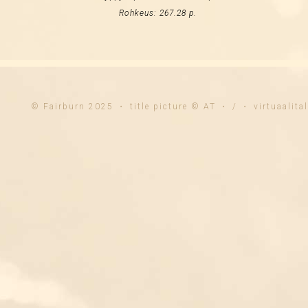
Rohkeus: 267.28 p.
© Fairburn 2025 ・ title picture © AT ・ / ・ virtuaalit