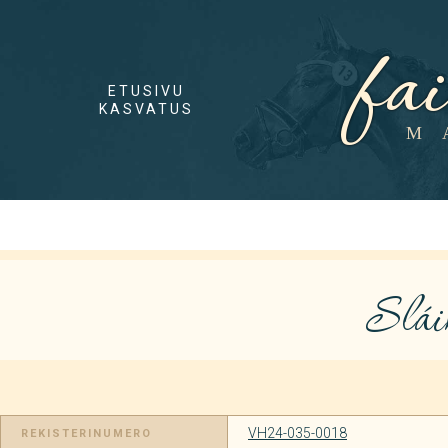
fa
ETUSIVU
KASVATUS
M
Slái
VH24-035-0018
REKISTERINUMERO