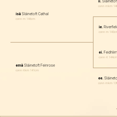
ii.
Sláinetof
conn mkm 1
isä
Sláinetoft Cathal
conn m 146cm
ie.
Riverfie
conn rn 140c
ei.
Feidhli
conn rt 144c
emä
Sláinetoft Feinrose
conn rtkm 141cm
ee.
Sláineto
conn mkm 1