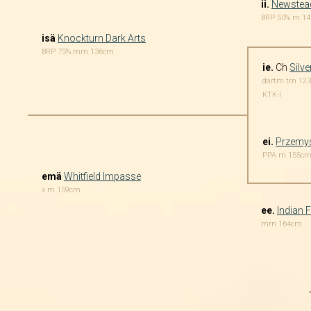
ii.
Newstea
BRP 50% m 1
isä
Knockturn Dark Arts
BRP 75% mrn 136cm
ie.
Ch
Silv
dartm trn 12
KTK-I
ei.
Przemy
PPA m 155c
emä
Whitfield Impasse
x m 159cm
ee.
Indian 
mrn 164cm