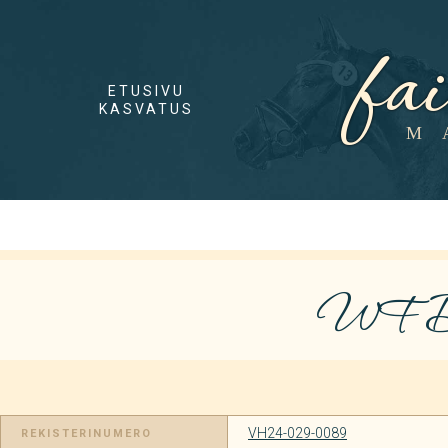
fa
ETUSIVU
KASVATUS
M
WF Da
VH24-029-0089
REKISTERINUMERO