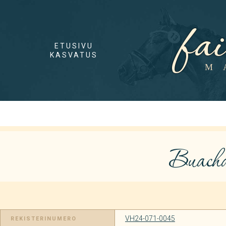
fa
ETUSIVU
KASVATUS
M
Buach
VH24-071-0045
REKISTERINUMERO