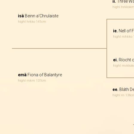
ii.
Three Wa
highl hrkkok
isä
Beinn a'Chrulaiste
highl hrkko 141cm
ie.
Nell of 
highl rnhkko
ei.
Ríocht o
highl rnvkko
emä
Fiona of Balantyre
highl rnkm 137cm
ee.
Bláth D
highl rn 136c