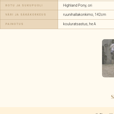
Highland Pony, ori
ROTU JA SUKUPUOLI
ruunihallakonkimo, 142cm
VÄRI JA SÄKÄKORKEUS
kouluratsastus, he A
PAINOTUS