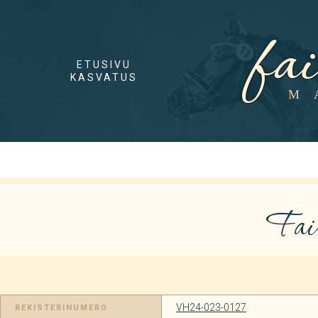
fa
ETUSIVU
KASVATUS
M
Fai
VH24-023-0127
REKISTERINUMERO