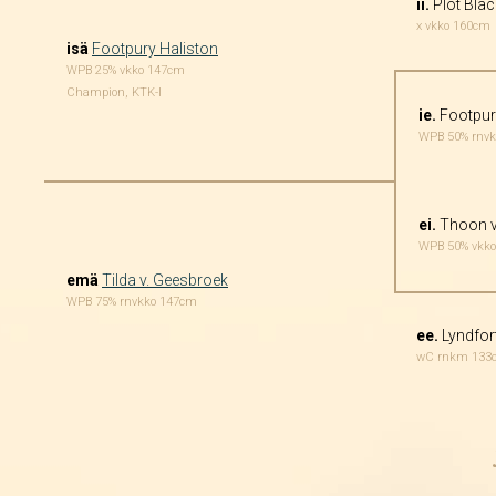
ii.
Plot Blac
x vkko 160cm
isä
Footpury Haliston
WPB 25% vkko 147cm
Champion, KTK-I
ie.
Footpur
WPB 50% rnv
ei.
Thoon v
WPB 50% vkk
emä
Tilda v. Geesbroek
WPB 75% rnvkko 147cm
ee.
Lyndfor
wC rnkm 133