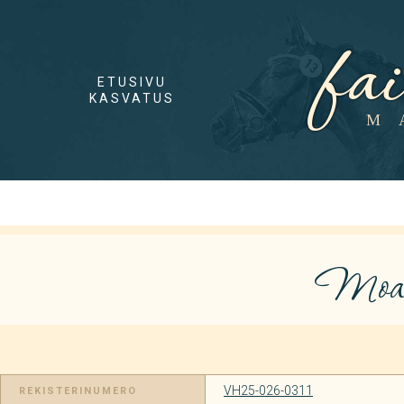
fa
ETUSIVU
KASVATUS
M
Moan
VH25-026-0311
REKISTERINUMERO