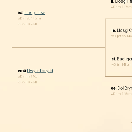
ii.
Llosgi F
wD trn 147cm
isä
Llosgi Llew
wD rt sb 146cm
KTK-II, KRJ-II
ie.
Llosgi C
wD prt sb 14
ei.
Bachgen
wD trt 148cm
emä
Llwybr Dolydd
wD mrn 146cm
KTK-II, KRJ-II
ee.
Dol Bry
wD trn 145cm