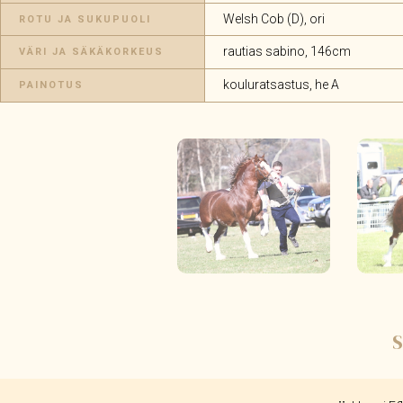
Welsh Cob (D), ori
ROTU JA SUKUPUOLI
rautias sabino, 146cm
VÄRI JA SÄKÄKORKEUS
kouluratsastus, he A
PAINOTUS