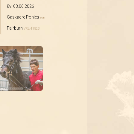
8v: 03.06.2026
Gaskacre Ponies
evm
Fairburn
VRL-11523