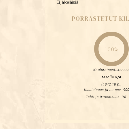
Ei jälkeläisiä
PORRASTETUT KIL
100%
Kouluratsastuksess
tasolla
5/4
(1842.18 p.)
Kuuliaisuus ja luonne: 900
Tahti ja irtonaisuus: 941.