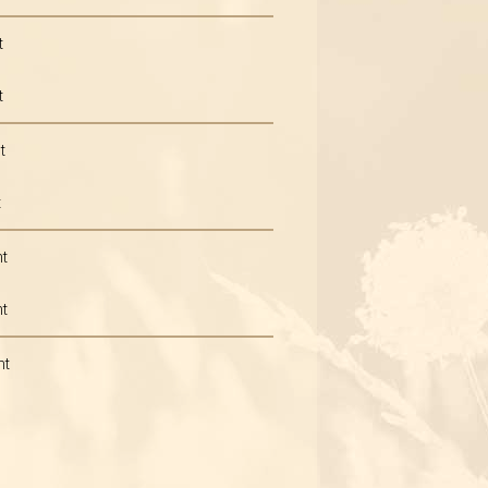
t
t
t
t
nt
nt
nt