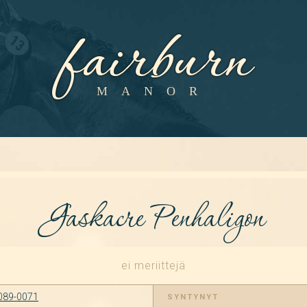
fairburn
MANOR
Gaskacre Penhaligon
ei meriittejä
089-0071
SYNTYNYT