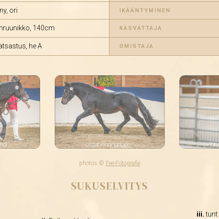
ny, ori
IKÄÄNTYMINEN
nruunikko, 140cm
KASVATTAJA
atsastus, he A
OMISTAJA
photos ©
Fee-Fotografie
SUKUSELVITYS
iii.
tunt