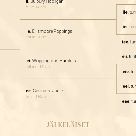
ii.
Bulbury Hooligan
fell m 141cm
iie.
tun
iei.
tun
ie.
Ellismoore Poppings
fell rn 138cm
iee.
tun
eii.
tun
ei.
Woppington's Haroldis
fell mrn 141cm
eie.
tu
eei.
tu
ee.
Gaskacre Jodie
fell m 136cm
eee.
tu
JÄLKELÄISET