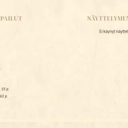
PAILUT
NÄYTTELYME
Ei käynyt näytte
a
.55 p.
63 p.