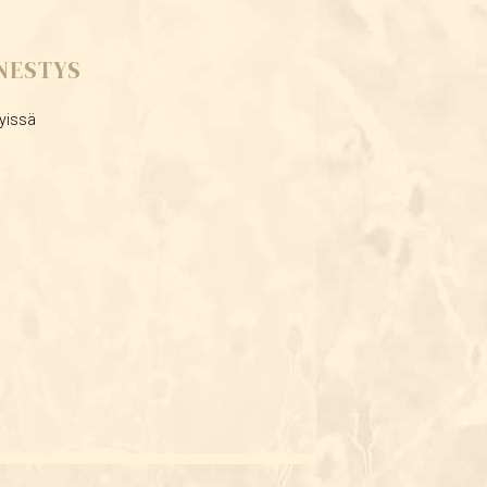
NESTYS
lyissä