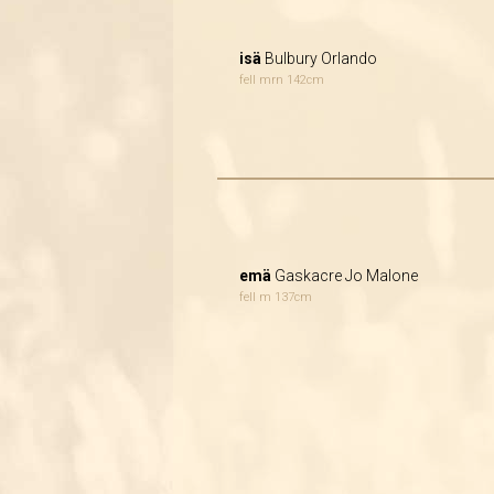
isä
Bulbury Orlando
fell mrn 142cm
emä
Gaskacre Jo Malone
fell m 137cm