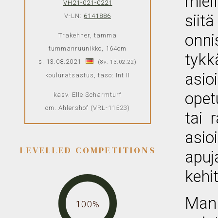
miel
VH21-021-0221
siit
V-LN:
6141886
onni
Trakehner, tamma
tummanruunikko, 164cm
tykk
s. 13.08.2021
(8v: 13.02.22)
asi
kouluratsastus, taso: Int II
opet
kasv. Elle Scharmturf
om. Ahlershof (VRL-11523)
tai 
asio
LEVELLED COMPETITIONS
apuj
kehi
Mann
100%