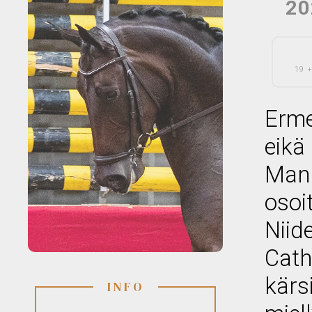
20
19 +
Erme
eikä
Man
osoi
Niid
Cath
kärs
INFO