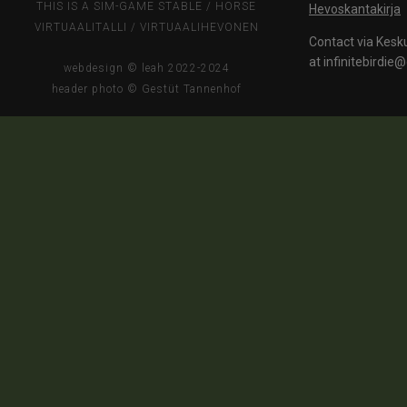
THIS IS A SIM-GAME STABLE / HORSE
Hevoskantakirja
11
VIRTUAALITALLI / VIRTUAALIHEVONEN
Contact via Kesk
66.84%
at infinitebirdi
webdesign © leah 2022-2024
15
header photo © Gestüt Tannenhof
63.993%
17
10
51.81%
32
65.529%
42
54.47%
17
65.53%