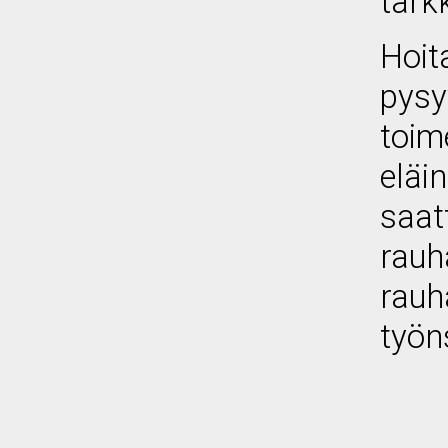
tarkk
Hoit
pys
toim
eläi
saat
rauh
rauh
työns