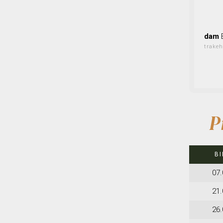
dam
trake
P
B
07.
21.
26.