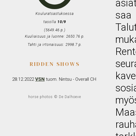
asia
saa 
Kouluratsastuksessa
tasolla
10/9
Talu
(5649.46 p.)
muka
Kuuliaisuus ja luonne: 2650.76 p.
Tahti ja irtonaisuus: 2998.7 p.
Rent
seu
RIDDEN SHOWS
kave
28.12.2022
VSN
tuom. Nintsu - Overall CH
sosi
myös
horse photos © De Dalhoeve
Maa
rauh