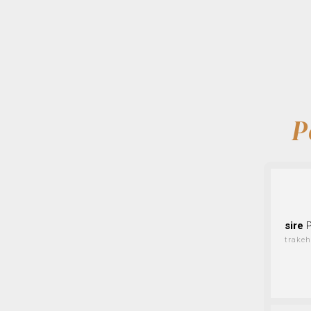
P
sire
P
trake